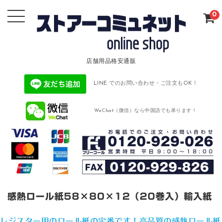
0
店舗用品格安通販
LINE でのお問い合わせ・ご注文もOK！
WeChat（微信）なら中国語でも承ります！
感熱ロール紙58×80×12（20巻入）輸入紙
レジスター用のロール紙の定番です！高品質の感熱ロール紙