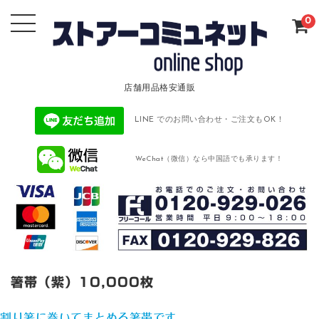
0
店舗用品格安通販
LINE でのお問い合わせ・ご注文もOK！
WeChat（微信）なら中国語でも承ります！
箸帯（紫）10,000枚
割り箸に巻いてまとめる箸帯です。