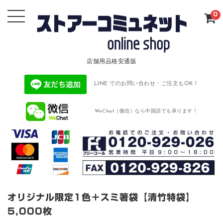
0
店舗用品格安通販
LINE でのお問い合わせ・ご注文もOK！
WeChat（微信）なら中国語でも承ります！
オリジナル限定1色＋スミ箸袋【清竹特袋】
5,000枚