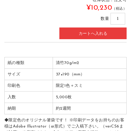
在庫状態：注文可
¥10,230
（税込）
数量
紙の種類
清竹70g/m2
サイズ
37×190（mm）
印刷色
限定1色＋スミ
入数
5,000枚
納期
約2週間
◆限定色のオリジナル箸袋です！ ※印刷データをお持ちのお客
様はAdobe Illustrator（ai形式）でご入稿下さい。（verCS6ま