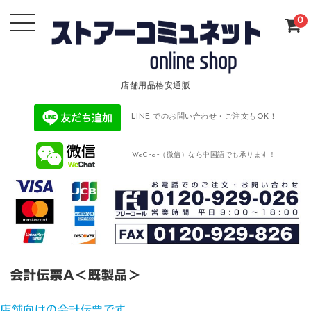
0
店舗用品格安通販
LINE でのお問い合わせ・ご注文もOK！
WeChat（微信）なら中国語でも承ります！
会計伝票A＜既製品＞
店舗向けの会計伝票です。