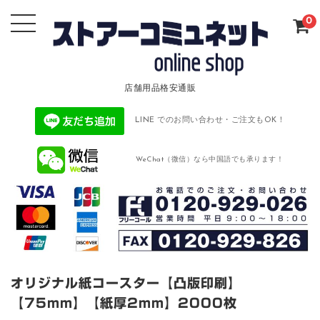
0
店舗用品格安通販
LINE でのお問い合わせ・ご注文もOK！
WeChat（微信）なら中国語でも承ります！
オリジナル紙コースター【凸版印刷】
【75mm】【紙厚2mm】2000枚