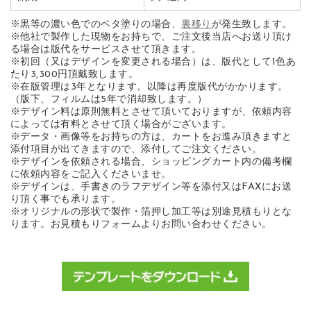
※黒等の濃い色でのベタ塗りの場合、
裏移り
が発生致します。
※他社で製作した現物をお持ちで、ご注文後当店へお送り頂け
る場合は版代をサービスさせて頂きます。
※初回（又はデザインを変更される場合）は、版代として1色あ
たり3,300円頂戴致します。
※在版管理は3年となります。以降は再度版代がかかります。
（版下、フィルムは5年で消却致します。）
※デザイン料は原則無料とさせて頂いておりますが、依頼内容
によっては有料とさせて頂く場合がございます。
※データ・画像等をお持ちの方は、カートをお進み頂きますと
添付項目が出てきますので、添付してご注文ください。
※デザインを依頼される場合、ショッピングカート内の備考欄
に依頼内容をご記入くださいませ。
※デザインは、手書きのラフデザイン等を添付又はFAXにお送
り頂く事でも承ります。
※オリジナルの形状で製作・箔押し加工等は別途見積もりとな
ります。お見積もりフォームよりお問い合わせください。